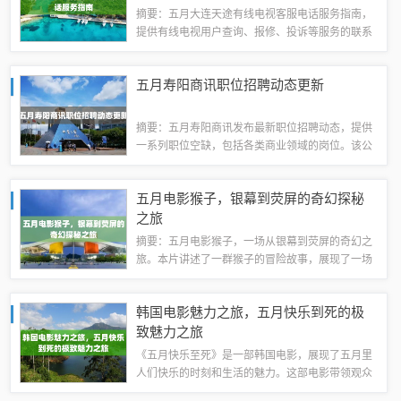
摘要：五月大连天途有线电视客服电话服务指南，
提供有线电视用户查询、报修、投诉等服务的联系
方式。天途有线电视致力于提供优质的视听体验，
客服团队全天候为用户提供咨询和帮助。五月服务
五月寿阳商讯职位招聘动态更新
指南为用户提供最新的服务信息和解答常见问...
摘要：五月寿阳商讯发布最新职位招聘动态，提供
一系列职位空缺，包括各类商业领域的岗位。该公
司致力于寻找合适的人才来推动业务发展，为求职
者提供了良好的就业机会。这是最新的招聘资讯，
五月电影猴子，银幕到荧屏的奇幻探秘
为求职者提供了了解和应聘的机会。随着经济...
之旅
摘要：五月电影猴子，一场从银幕到荧屏的奇幻之
旅。本片讲述了一群猴子的冒险故事，展现了一场
视觉盛宴。通过精彩的剧情和特效，观众将跟随这
些猴子经历一场充满想象力的旅程。这部电影将带
韩国电影魅力之旅，五月快乐到死的极
给观众无限的惊喜和感动，是五月不容错过的...
致魅力之旅
《五月快乐至死》是一部韩国电影，展现了五月里
人们快乐的时刻和生活的魅力。这部电影带领观众
踏上一段韩国电影的魅力之旅，展现了韩国电影的