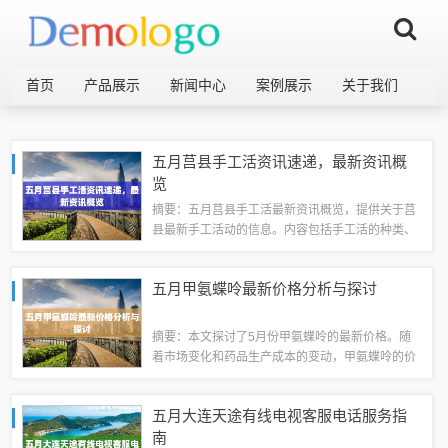
首页
产品展示
新闻中心
案例展示
关于我们
五月莒县手工活资讯速递，最新资讯概
览
摘要：五月莒县手工活最新资讯概览，提供关于莒
县最新手工活动的信息。内容包括手工活的种类、
制作技巧、市场动态等。对于喜欢手工活动的人来
说，这是一个获取最新资讯的重要途径。摘要字数
五月甲氨蝶呤最新价格分析与探讨
在100-200字之间。本文将带您领略莒...
摘要：本文探讨了5月份甲氨蝶呤的最新价格。随
着市场变化和药品生产成本的变动，甲氨蝶呤的价
格也在不断变化。本文介绍了当前甲氨蝶呤的价格
情况，并探讨了与其相关的因素。需要注意的是，
五月大连天途有线电视客服电话服务指
药品价格受多种因素影响，建议消费者在购买...
南