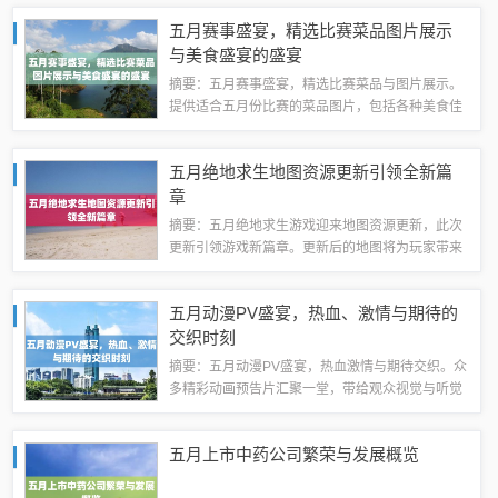
独特魅力和精彩情节。影片通过细腻的情感描写和
五月赛事盛宴，精选比赛菜品图片展示
生动的场景展现，让观众沉浸在五月的美好氛...
与美食盛宴的盛宴
摘要：五月赛事盛宴，精选比赛菜品与图片展示。
提供适合五月份比赛的菜品图片，包括各种美食佳
肴，呈现丰富多彩的视觉盛宴。这些菜品不仅美味
可口，更展现出创意与艺术性，为五月赛事增添无
五月绝地求生地图资源更新引领全新篇
限魅力。五月赛事菜品精选1、麻辣香锅：这...
章
摘要：五月绝地求生游戏迎来地图资源更新，此次
更新引领游戏新篇章。更新后的地图将为玩家带来
全新的游戏体验，包括新的地形、建筑和战术选择
等。此次更新将为玩家提供更加丰富的游戏内容和
五月动漫PV盛宴，热血、激情与期待的
更加激烈的战斗体验，让玩家在游戏中获得更...
交织时刻
摘要：五月动漫PV盛宴，热血激情与期待交织。众
多精彩动画预告片汇聚一堂，带给观众视觉与听觉
的双重享受。从热血战斗到感人故事，每一部动漫
都散发着独特的魅力，让人期待不已。五月动漫
五月上市中药公司繁荣与发展概览
PV，带你领略动画世界的精彩纷呈。精美绝...