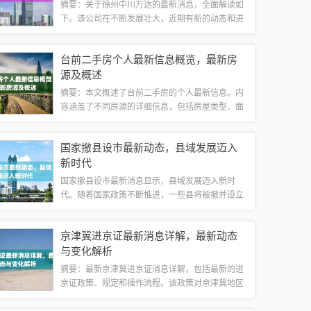
摘要：关于徐州中川万达的最新消息，全面解读如
下。该公司在不断发展壮大，近期有新的动态和进
展。具体细节还需进一步关注，以获取更全面的了
解。有关其未来规划、项目进展等方面，也值得期
台前二手房个人最新信息概览，最新房
待。徐州中川万达将继续发挥其在相关领域的...
源及概述
摘要：本文概述了台前二手房的个人最新信息。内
容涵盖了不同房源的详细信息，包括房屋类型、面
积、价格、位置等关键信息。这些房源均来自个人
发布的最新信息，为购房者提供了丰富的选择。摘
国家撤县设市最新动态，县域发展迈入
要字数在100-200字之间，简洁明了地...
新时代
国家撤县设市最新消息显示，县域发展迈入新时
代。随着国家政策不断推进，一些县将被撤并设立
为市，以推动当地经济发展和改善民生。这一改革
举措将进一步激发县域经济活力，促进城市化进
京津冀进京证最新消息详解，最新动态
程，提升地方治理水平。具体进展和实施细节还
与变化解析
需...
摘要：最新京津冀进京证消息详解，包括最新的进
京证政策、规定和操作流程。该政策对京津冀地区
的交通管理和环保措施有重要影响，具体细节待进