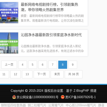
一步公布。进京证政策概述进京证是对进入北京市
最新网络电视剧排行榜，引领剧集热
行政区域内的外地车辆实施的一种管理措施，...
潮，带你领略火热剧集世界
摘要：最新网络电视剧排行榜带你领略最火热的剧
集世界。观看最新流行电视剧，让你沉浸在剧情之
中，感受精彩纷呈的视觉盛宴。排行榜实时更新，
让你轻松找到最受欢迎的剧集，随时随地享受观影
沁园净水器最新款引领家庭净水新时代
的乐趣。跟随排行榜，畅游剧集的世界，体验...
沁园推出最新款净水器，引领家庭净水进入新纪
元。这款净水器采用先进技术，有效过滤水中的杂
质和有害物质，为家庭提供纯净的饮用水。其设计
先进，操作简便，成为市场上备受瞩目的产品。这
上一页
4
5
6
7
8
9
款净水器的出现，将给家庭健康饮水带来全新的...
11
12
13
下一页
末页
共 38 页
Copyright
2015-2024
版权后台设置.
基于
Z-BlogPHP
搭建
京公网安备11000000000001号
黑ICP备16007926号-1
钢制弧四柱散热器
钢二柱暖气片
公寓暖气片
中心距1200mm暖气片
静音