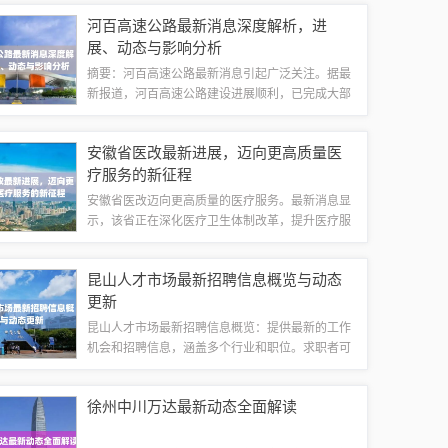
过北延工程，将有效改善交通状况，促进周边区域
河百高速公路最新消息深度解析，进
的发展，提升居民的生活质量。辛祝路北延工...
展、动态与影响分析
摘要：河百高速公路最新消息引起广泛关注。据最
新报道，河百高速公路建设进展顺利，已完成大部
分路段建设。该公路的建设对于促进当地经济发
展、提高交通便捷度具有重要意义。本文将对河百
安徽省医改最新进展，迈向更高质量医
高速公路的最新消息进行深度解析，介绍其建设...
疗服务的新征程
安徽省医改迈向更高质量的医疗服务。最新消息显
示，该省正在深化医疗卫生体制改革，提升医疗服
务水平，改善患者就医体验。通过优化医疗资源配
置，加强基层医疗服务能力，推进医疗卫生信息化
昆山人才市场最新招聘信息概览与动态
建设等措施，努力实现全方位全生命周期的高...
更新
昆山人才市场最新招聘信息概览：提供最新的工作
机会和招聘信息，涵盖多个行业和职位。求职者可
以方便地浏览各类职位信息，包括薪资、工作地
点、职位描述等。招聘信息更新及时，为求职者提
徐州中川万达最新动态全面解读
供丰富的选择，帮助他们找到适合自己的工作机...