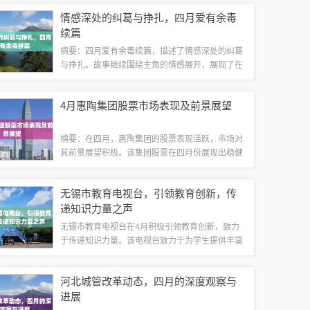
市规划、政策调整等方面的最新消息和动态分析。
情感深处的纠葛与挣扎，四月爱有余毒
独立设市的背景与决策过程江阴市，作为江苏...
续篇
摘要：四月爱有余毒续篇，描述了情感深处的纠葛
与挣扎。故事继续围绕主角的情感展开，展现了在
爱情中的痛苦、挣扎与成长。文章通过细腻的文
字，深入剖析了人物内心的矛盾与挣扎，引发读者
4月惠陶集团股票市场表现及前景展望
对爱情的深思。1、情感漩涡中的重逢2、情感...
摘要：在四月，惠陶集团的股票表现活跃，市场对
其前景展望积极。该集团股票在四月份展现出稳健
的增长趋势，市场表现亮眼。展望未来，惠陶集团
凭借其强大的市场地位和竞争优势，有望继续保持
无锡市教育电视台，引领教育创新，传
良好的发展势头。投资者对惠陶集团股票的前...
递知识力量之声
无锡市教育电视台在4月积极引领教育创新，致力
于传递知识力量。该电视台致力于为学生提供丰富
多样的教育内容，推动教育现代化发展。通过其平
台，学生可以接触到最新的教育理念和方法，提升
河北城管改革动态，四月的深度观察与
学习效果。该电视台也为教育工作者提供交流...
进展