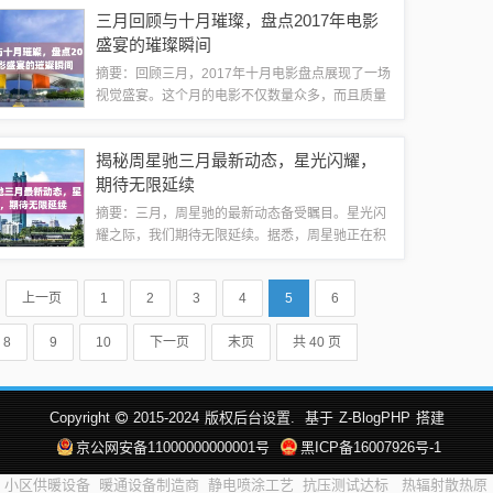
淋漓尽致。这些动图成为许多动漫爱好者的收藏和
三月回顾与十月璀璨，盘点2017年电影
分享对象，也展现了动漫文化的独特魅力。动漫...
盛宴的璀璨瞬间
摘要：回顾三月，2017年十月电影盘点展现了一场
视觉盛宴。这个月的电影不仅数量众多，而且质量
上乘，涵盖了各种类型和风格。从动作片、科幻片
到剧情片和喜剧片，每部电影都有其独特的魅力和
揭秘周星驰三月最新动态，星光闪耀，
精彩的情节。这些电影为观众带来了难忘...
期待无限延续
摘要：三月，周星驰的最新动态备受瞩目。星光闪
耀之际，我们期待无限延续。据悉，周星驰正在积
极筹备新片，展现其独特的电影才华。他也参与了
一些公益活动，展现其社会责任感和爱心。让我们
上一页
1
2
3
4
5
6
共同期待周星驰在未来的表现，相信他会继续...
8
9
10
下一页
末页
共 40 页
Copyright
2015-2024
版权后台设置.
基于
Z-BlogPHP
搭建
京公网安备11000000000001号
黑ICP备16007926号-1
小区供暖设备
暖通设备制造商
静电喷涂工艺
抗压测试达标
热辐射散热原