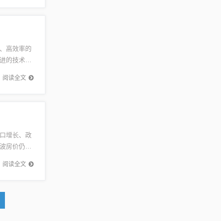
、高效率的
进的技术和
仪的基本
阅读全文
口增长、政
波房价仍有
势宁波，
阅读全文