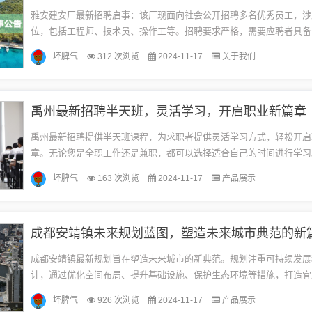
雅安建安厂最新招聘启事：该厂现面向社会公开招聘多名优秀员工，涉
位，包括工程师、技术员、操作工等。招聘要求严格，需要应聘者具备
技能和工作经验，同时注重团队协作精神和责任心。欢迎有志之士加入
坏脾气
312 次浏览
2024-11-17
关于我们
业...
禹州最新招聘半天班，灵活学习，开启职业新篇章
禹州最新招聘提供半天班课程，为求职者提供灵活学习方式，轻松开启
章。无论您是全职工作还是兼职，都可以选择适合自己的时间进行学习
活动为求职者提供了更多选择和发展机会，帮助他们实现工作与学习的
坏脾气
163 次浏览
2024-11-17
产品展示
现...
成都安靖镇未来规划蓝图，塑造未来城市典范的新
成都安靖镇最新规划旨在塑造未来城市的新典范。规划注重可持续发展
计，通过优化空间布局、提升基础设施、保护生态环境等措施，打造宜
代化城镇。该规划将促进安靖镇的经济发展和社会进步，提高居民的生
坏脾气
926 次浏览
2024-11-17
产品展示
幸...