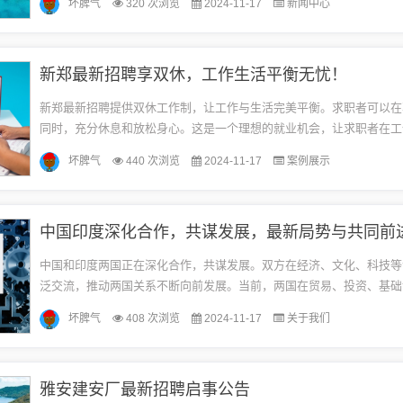
坏脾气
320 次浏览
2024-11-17
新闻中心
得...
新郑最新招聘享双休，工作生活平衡无忧！
新郑最新招聘提供双休工作制，让工作与生活完美平衡。求职者可以在
同时，充分休息和放松身心。这是一个理想的就业机会，让求职者在工
活的乐趣，实现个人价值的同时享受双休带来的愉悦。随着新郑市经济
坏脾气
440 次浏览
2024-11-17
案例展示
展...
中国印度深化合作，共谋发展，最新局势与共同前
中国和印度两国正在深化合作，共谋发展。双方在经济、文化、科技等
泛交流，推动两国关系不断向前发展。当前，两国在贸易、投资、基础
领域有着广阔的合作前景，共同致力于推动全球经济的繁荣与稳定。双
坏脾气
408 次浏览
2024-11-17
关于我们
些...
雅安建安厂最新招聘启事公告