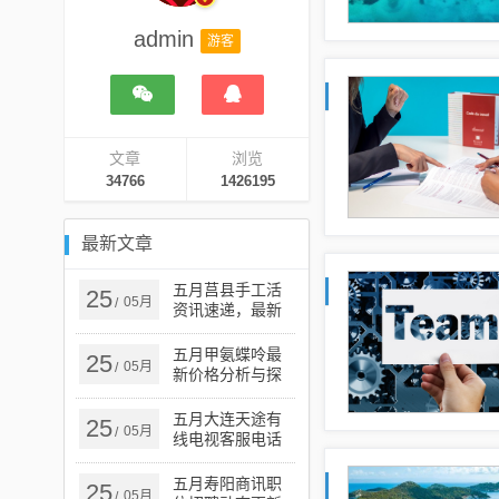
admin
游客
文章
浏览
34766
1426195
最新文章
五月莒县手工活
25
05月
/
资讯速递，最新
资讯概览
五月甲氨蝶呤最
25
05月
/
新价格分析与探
讨
五月大连天途有
25
05月
/
线电视客服电话
服务指南
五月寿阳商讯职
25
05月
/