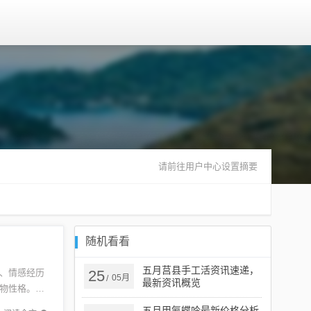
请前往用户中心设置摘要
随机看看
五月莒县手工活资讯速递，
、情感经历
25
05月
/
最新资讯概览
物性格。主
。本书值
五月甲氨蝶呤最新价格分析