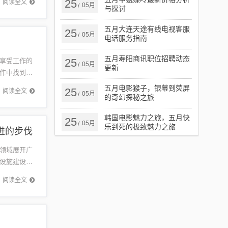
25
阅读全文
05月
/
与探讨
五月大连天途有线电视客服
25
05月
/
电话服务指南
五月寿阳商讯职位招聘动态
25
享受工作的
05月
/
更新
作中找到生
的蓬勃发
五月电影猴子，银幕到荧屏
25
阅读全文
05月
/
的奇幻探秘之旅
韩国电影魅力之旅，五月快
25
05月
/
乐到死的极致魅力之旅
进的步伐
领域展开广
设施建设等
方还就一
阅读全文