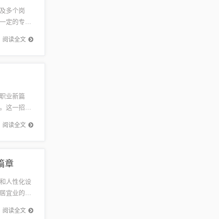
及多个岗
一定的专业
，共同为企
阅读全文
职业新篇
。这一招聘
平衡。随着
阅读全文
篇章
和人性化设
居宜业的现
活质量和
阅读全文