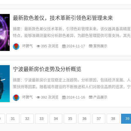
最新款色差仪，技术革新引领色彩管理未来
摘要：最新款色差仪技术革新，引领色彩管理未来。该仪器具备高精度
特点，能够准确测量和分析颜色差异，为颜色管理提供可靠支持。其先
创新的设计理念，将为用户带来更加便捷、高效的色彩管理体验。色差
坏脾气
395 次浏览
2024-11-17
案例展示
原...
宁波最新房价走势及分析概览
摘要：宁波最新房价呈现稳定上涨趋势。分析原因，包括经济发展、人
策扶持等因素。随着城市建设的不断推进和人们对居住品质的追求，宁
上涨空间。购房者需关注市场动态，理性购房。宁波房价概览及未来趋
坏脾气
392 次浏览
2024-11-16
产品展示
作...
0
31
32
33
34
35
36
37
38
39