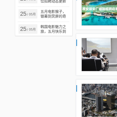
位招聘动态更新
五月电影猴子，
25
05月
/
银幕到荧屏的奇
幻探秘之旅
韩国电影魅力之
25
05月
/
旅，五月快乐到
死的极致魅力之
旅