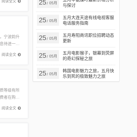
25
阅读全文
05月
/
与探讨
五月大连天途有线电视客服
25
05月
/
电话服务指南
五月寿阳商讯职位招聘动态
25
，宁波韵升
05月
/
更新
息待进一步
人瞩目的
五月电影猴子，银幕到荧屏
25
阅读全文
05月
/
的奇幻探秘之旅
韩国电影魅力之旅，五月快
25
05月
/
乐到死的极致魅力之旅
质等级有所
费者在购买
于了解市
阅读全文