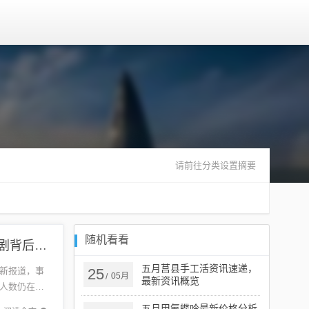
请前往分类设置摘要
随机看看
五月江西溺水事件最新追踪报道（2017年）——悲剧背后的真相
五月莒县手工活资讯速递，
新报道，事
25
05月
/
最新资讯概览
人数仍在调
安全，加
五月甲氨蝶呤最新价格分析