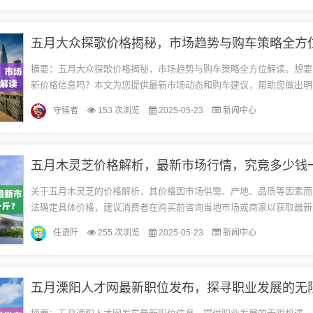
五月大众探歌价格揭秘，市场趋势与购车策略全方
摘要：五月大众探歌价格揭秘，市场趋势与购车策略全方位解读。想要
新价格信息吗？本文为您提供最新市场动态和购车建议，帮助您做出明
注本文，让您轻松掌握探歌价格走势，助您购车无忧。随着汽车市场的
守候者
153 次浏览
2025-05-23
新闻中心
和...
五月木灵芝价格解析，最新市场行情，究竟多少钱
关于五月木灵芝的价格解析，其价格因市场供需、产地、品质等因素而
法确定具体价格，建议消费者在购买前咨询当地市场或商家以获取最新
价格信息。高品质的木灵芝价格会相对较高。需要更具吸引力，可以考
任语阡
255 次浏览
2025-05-23
新闻中心
《揭...
五月溧阳人才网最新职位发布，探寻职业发展的无