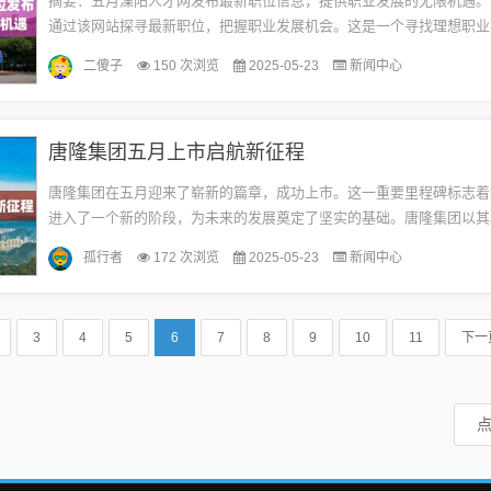
摘要：五月溧阳人才网发布最新职位信息，提供职业发展的无限机遇。
通过该网站探寻最新职位，把握职业发展机会。这是一个寻找理想职业
价值的平台。随着经济的蓬勃发展和产业的转型升级，溧阳地区的人才
二傻子
150 次浏览
2025-05-23
新闻中心
旺...
唐隆集团五月上市启航新征程
唐隆集团在五月迎来了崭新的篇章，成功上市。这一重要里程碑标志着
进入了一个新的阶段，为未来的发展奠定了坚实的基础。唐隆集团以其
和潜力，吸引了众多投资者的关注，展现了其在行业中的领导地位和发
孤行者
172 次浏览
2025-05-23
新闻中心
这...
3
4
5
6
7
8
9
10
11
下一