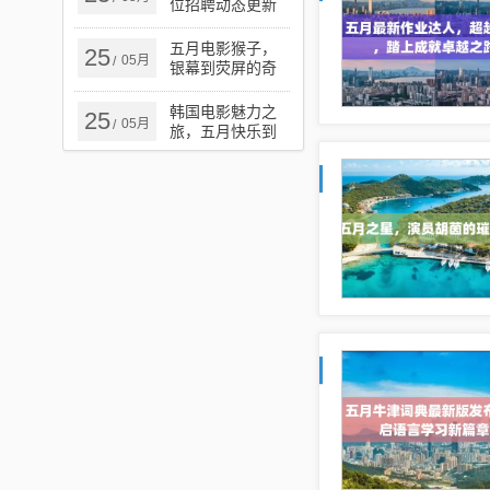
位招聘动态更新
五月电影猴子，
25
05月
/
银幕到荧屏的奇
幻探秘之旅
韩国电影魅力之
25
05月
/
旅，五月快乐到
死的极致魅力之
旅