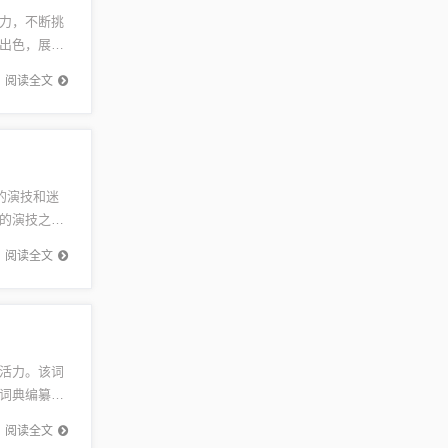
力，不断挑
出色，展现
追求卓
阅读全文
的演技和迷
的演技之路
瞩目，...
阅读全文
活力。该词
词典编纂工
，牛津词
阅读全文