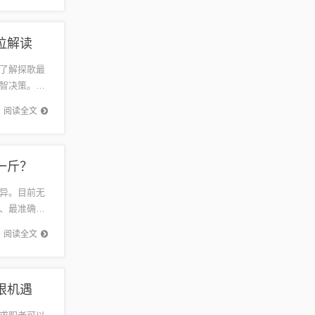
位解读
了解探歌最
智决策。关
持续繁荣
阅读全文
一斤？
异。目前无
、最准确的
虑改为
阅读全文
限机遇