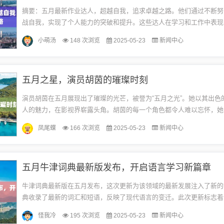
摘要：五月最新作业达人，超越自我，追求卓越之路。他们通过不断努
战自我，实现了个人能力的突破和提升。这些达人在学习和工作中表现
了卓越的能力和素质。他们的成功之路鼓舞着更多的人，激发着更多人
小萌汤
148 次浏览
2025-05-23
新闻中心
越、...
五月之星，演员胡茵的璀璨时刻
演员胡茵在五月展现出了璀璨的光芒，被誉为“五月之光”。她以其出色
人的魅力，在影视界崭露头角。胡茵的每一个角色都令人难以忘怀，她
充满了精彩时刻。五月，是她演艺生涯中的一个重要节点，她的表现令人
凤尾蝶
166 次浏览
2025-05-23
新闻中心
五月牛津词典最新版发布，开启语言学习新篇章
牛津词典最新版在五月发布，这次更新为该领域的最新发展注入了新的
典收录了最新的词汇和短语，反映了现代语言的变迁。此次更新标志着
作的不断进步，为读者提供了更全面、准确的词汇解释。五月的新篇章
怪我冷
195 次浏览
2025-05-23
新闻中心
典...