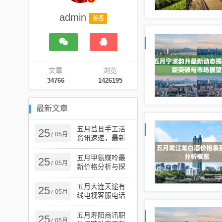
admin
游客
文章
浏览
34766
1426195
最新文章
五月莒县手工活
25
05月
/
资讯速递，最新
资讯概览
五月甲氨蝶呤最
25
05月
/
新价格分析与探
讨
五月大连天途有
25
05月
/
线电视客服电话
服务指南
五月寿阳商讯职
25
05月
/