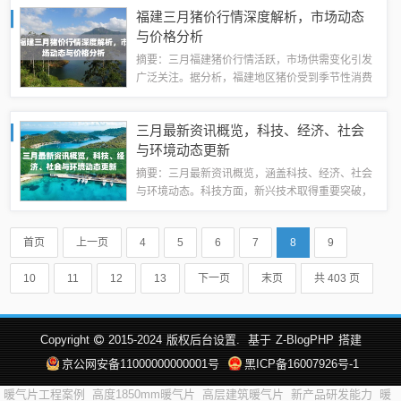
分组设计精美，操作简单，让用户能够轻松地管理
福建三月猪价行情深度解析，市场动态
自己的QQ好友列表。本文旨在为读者提供...
与价格分析
摘要：三月福建猪价行情活跃，市场供需变化引发
广泛关注。据分析，福建地区猪价受到季节性消费
增长、养殖成本上升及市场需求等多重因素影响，
整体呈现波动上涨态势。本文重点关注福建猪价行
三月最新资讯概览，科技、经济、社会
情，分析市场动态，以了解未来走势。本文旨...
与环境动态更新
摘要：三月最新资讯概览，涵盖科技、经济、社会
与环境动态。科技方面，新兴技术取得重要突破，
人工智能和物联网领域持续创新；经济方面，全球
经济复苏步伐加快，新兴市场增长势头强劲；社会
首页
上一页
4
5
6
7
8
9
方面，教育、医疗等公共服务质量提升，就业...
10
11
12
13
下一页
末页
共 403 页
Copyright
2015-2024
版权后台设置.
基于
Z-BlogPHP
搭建
京公网安备11000000000001号
黑ICP备16007926号-1
暖气片工程案例
高度1850mm暖气片
高层建筑暖气片
新产品研发能力
暖