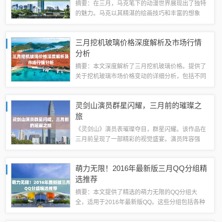
摘要：在三月，马克笔下的动漫世界展现出了独特
的魅力。马克以其精湛的绘画技巧和丰富的想象
力，创造了一个充满奇幻色彩的动漫世界。在这个
世界中，动漫角色栩栩如生，情节引人入胜。读者
三月挖机玻璃价格深度解析及市场行情
们可以感受到马克对动漫的热爱和独特见解，以...
分析
摘要：本文深度解析了三月挖机玻璃价格。提供了
关于挖机玻璃市场价格变动的详细分析，包括不同
品牌、规格和地区的价格差异。文章旨在帮助消费
者了解当前市场状况，做出明智的购买决策。内容
灵剑山演员群星闪耀，三月前的璀璨之
简洁明了，字数控制在100-200字以内...
旅
《灵剑山》演员表璀璨夺目，群星闪耀。该作品在
三月前呈现了一部精彩的视觉盛宴。演员阵容强
大，包括一系列才华横溢的艺人。具体演员名单尚
在保密阶段，但可期待他们的精湛演技和独特魅力
萌力无限！2016年最新版三月QQ分组精
为观众带来非凡的观影体验。《演员表》1、张...
选推荐
摘要：本文提供了精选的萌力无限的QQ分组大
全，适用于2016年最新版QQ。这些分组包括各种
可爱的风格，适合喜欢萌系风格的用户使用。这些