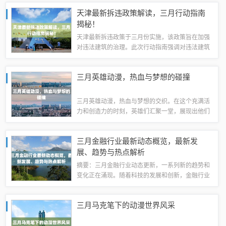
李惠利等实力派演员。剧情围绕五个家庭展开，展
天津最新拆违政策解读，三月行动指南
现了亲情、友情和爱情故事。值得期待...
揭秘！
天津最新拆违政策于三月份实施，该政策旨在加强
对违法建筑的治理。此次行动指南强调对违法建筑
的严厉打击，确保城市规划和建设的合法性和有序
性。该政策将加强对各类违法建筑的监管和拆除力
三月英雄动漫，热血与梦想的碰撞
度，为天津市的城市发展创造更好的条件。天...
三月英雄动漫，热血与梦想的交织。在这个充满活
力和创造力的时刻，英雄们汇聚一堂，展现出他们
的勇气和决心。这部动漫以其独特的魅力和精彩的
情节吸引了无数粉丝。角色们的成长、奋斗和拼搏
三月金融行业最新动态概览，最新发
精神，激励着每一个观众追求自己的梦想。这...
展、趋势与热点解析
摘要：三月金融行业动态更新，一系列新的趋势和
变化正在涌现。随着科技的发展和创新，金融行业
正在经历前所未有的变革。最新的市场动态涉及多
个领域，包括但不限于金融科技的发展、监管政策
三月马克笔下的动漫世界风采
的调整、市场趋势的预测等。金融行业的创新...