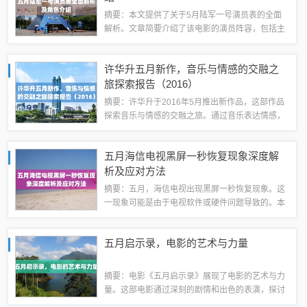
摘要：本文提供了关于5月陆军一号演员表的全面
解析。文章简要介绍了该电影的演员阵容，包括主
要角色和扮演者的信息。通过本文，读者可以了解
到五月陆军一号电影的演员阵容情况。主要角色演
许华升五月新作，音乐与情感的交融之
员1、张丰毅饰演陆军司令员：他是整部剧的...
旅探索报告（2016）
摘要：许华升于2016年5月推出新作品，这部作品
探索音乐与情感的交融之旅。通过音乐表达情感，
引发听众共鸣。新作品展现许华升独特的音乐才华
和深刻的情感理解，带给人们全新的音乐体验。在
五月海信电视黑屏一秒恢复现象深度解
音乐的广阔天地里，许华升以其独特的音...
析及应对方法
摘要：五月，海信电视出现黑屏一秒恢复现象。这
一现象可能是由于电视软件或硬件问题导致的。本
文将对海信电视黑屏一秒恢复现象进行深度解析，
探讨可能的原因和解决方案。海信电视用户如果遇
五月启示录，电影的艺术与力量
到此问题，建议尝试更新软件、检查硬件连接...
摘要：电影《五月启示录》展现了电影的艺术与力
量。这部电影通过深刻的剧情和出色的表演，探讨
了人性的复杂性和生活的挑战。影片以其独特的视