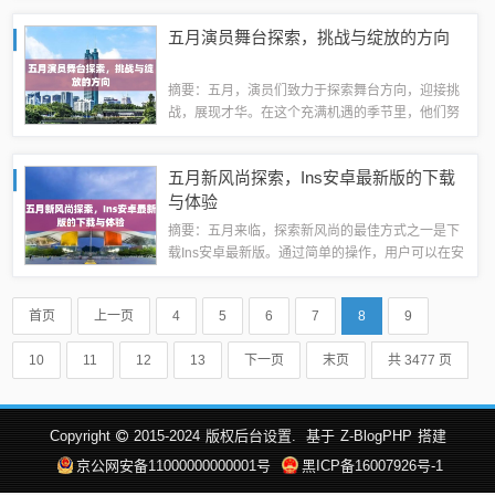
角和震撼人心的故事，为观众带来了深刻的启示和
五月演员舞台探索，挑战与绽放的方向
思考。通过影像的力量，电影成功地传达了情...
摘要：五月，演员们致力于探索舞台方向，迎接挑
战，展现才华。在这个充满机遇的季节里，他们努
力塑造角色，挑战自我，绽放光彩。通过精湛的表
演技艺，他们诠释着角色的内心世界，为观众带来
五月新风尚探索，Ins安卓最新版的下载
深刻的艺术体验。五月成为演员们展现自我、...
与体验
摘要：五月来临，探索新风尚的最佳方式之一是下
载Ins安卓最新版。通过简单的操作，用户可以在安
卓设备上轻松下载并体验Ins的最新版本。这款应用
将为用户带来全新的视觉体验，发现潮流趋势，分
首页
上一页
4
5
6
7
8
9
享生活点滴。不容错过的时尚社交平...
10
11
12
13
下一页
末页
共 3477 页
Copyright
2015-2024
版权后台设置.
基于
Z-BlogPHP
搭建
京公网安备11000000000001号
黑ICP备16007926号-1