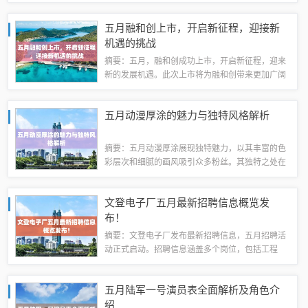
至深的剧情片。观众们可以在电影院里享受到视觉
和听觉的双重盛宴，感受电影带来的无限魅力。无
五月融和创上市，开启新征程，迎接新
论是喜欢动作片的刺激还是爱情片的温馨，五...
机遇的挑战
摘要：五月，融和创成功上市，开启新征程，迎来
新的发展机遇。此次上市将为融和创带来更加广阔
的发展空间，进一步提升公司的品牌影响力和市场
竞争力。这也标志着融和创将继续致力于提供更好
五月动漫厚涂的魅力与独特风格解析
的服务和产品，满足客户需求，实现持续稳健...
摘要：五月动漫厚涂展现独特魅力，以其丰富的色
彩层次和细腻的画风吸引众多粉丝。其独特之处在
于注重细节描绘，塑造出立体饱满的角色形象，同
时融入浓厚的情感元素，让观众沉浸在精彩的动漫
文登电子厂五月最新招聘信息概览发
世界中。五月动漫厚涂展现了动漫艺术的独特...
布！
摘要：文登电子厂发布最新招聘信息，五月招聘活
动正式启动。招聘信息涵盖多个岗位，包括工程
师、技术员、生产线工人等。招聘过程注重应聘者
的专业技能和实际工作经验。有意者可通过公司官
五月陆军一号演员表全面解析及角色介
网或招聘会现场了解详情并投递简历。文登电子...
绍