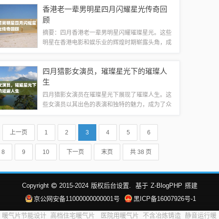
节中的机智反应以及与嘉宾们的默契配合。作为四
香港老一辈男明星四月闪耀星光传奇回
月荧屏之星，王源展现了他的实力和影响力，...
顾
摘要：四月香港老一辈男明星闪耀璀璨星光。这些
明星在香港电影和娱乐业的辉煌时期崭露头角，成
为无数粉丝心中的偶像。他们以出色的演技和独特
的魅力，留下了无数经典作品。这些男明星的璀璨
四月猎影女演员，璀璨星光下的璀璨人
星光，不仅照亮了香港娱乐圈，也影响了整个...
生
四月猎影女演员在璀璨星光下展现了璀璨人生。这
些女演员以其出色的表演和独特的魅力，成为了众
人瞩目的焦点。她们在影视作品中的精彩表现，赢
得了观众的喜爱和认可。这些女演员用自己的才华
上一页
1
2
3
4
5
6
和努力，书写了自己的璀璨人生。四月猎影的...
8
9
10
下一页
末页
共 38 页
Copyright
2015-2024
版权后台设置.
基于
Z-BlogPHP
搭建
京公网安备11000000000001号
黑ICP备16007926号-1
暖气片节能设计
高档住宅暖气片
医院用暖气片
不含冶炼铸造
静音运行暖