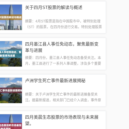
者带来及时的资讯更新。工程概述锦承铁路改造工
关于四月ST股票的解读与概述
程旨在提高线路运输能力，适应区域经济发展...
摘要：4月ST股票是指在中国股市中，被特别处理
（ST）的股票，在四月份进行交易。特别处理股票
通常意味着公司经营出现问题，存在退市风险。投
资者在投资时需谨慎对待，做好风险评估。对于具
四月墨江县人事任免动态，聚焦最新变
体股票情况，需结合公司财报、市场走势...
革与进展
摘要：四月份，墨江县人事任免动态备受关注。本
月，墨江县进行了一系列人事调整，涉及多个重要
职位。这些任免涉及经验丰富的管理者及年轻有为
的领导者，展现了墨江县在人事变革方面的决心和
卢洲学生死亡事件最新进展揭秘
进展。聚焦四月的变革与进展，墨江县的人事...
摘要：关于卢洲学生死亡事件的最新进展备受关
注。据最新报道，相关部门已经介入调查，事件原
因正在进一步调查中。文章介绍了事件的背景、进
展情况以及目前调查的情况，呼吁社会各界关注此
四月美晨生态股票的市场表现与未来展
事，关注学生们的生命安全和权益保障。该事件...
望。