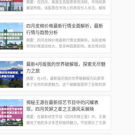
摘要：在四月，美晨生态股票表现活跃，市场前景
展望积极。该股票在市场上的表现引人关注，展现
出良好的增长态势。随着公司业务的不断扩展和市
场需求的增加，美晨生态股票有望在未来继续保持
四月皮棉价格最新行情全面解析，最新
良好的发展势头。投资者对于该股票的前景持...
行情与趋势分析
摘要：四月皮棉价格最新行情全面解析。当前皮棉
市场价格波动较大，受多种因素影响。本文将对四
月皮棉价格进行详细介绍，包括价格走势、影响因
素、市场供需状况等方面。通过阅读本文，读者可
最新4月版我的世界破解版，探索无尽魅
以全面了解当前皮棉市场的最新动态，以便做...
力之旅
摘要：在4月，最新版的我的世界破解版为玩家带
来了无尽的探索魅力。这个破解版提供了全新的游
戏体验和丰富的功能，让玩家可以在虚拟世界中自
由探索、建造和冒险。无论是单人还是多人游戏，
揭秘王源在最新综艺节目中的闪耀表
这个破解版都为玩家带来了更多的乐趣和挑战...
现，四月荧屏之星之王源风采展映
摘要：在最新综艺节目《四月荧屏之星》中，王源
展现了他的多才多艺和独特魅力。节目揭示了王源
在节目中的精彩表现，包括他的才艺展示、互动环