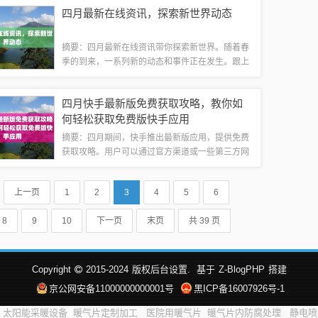
待。在即将到来的日子，岳文民将继续发挥他的才
四月最新在线资讯，探索新世界动态
华和潜力，为实现更高目标而努力。岳文民在...
摘要：四月最新在线资讯带你探索新世界。随着春
季的到来，一系列新的动态和事件正在发生。跟上
最新的在线资讯，发现四月的新世界，掌握最新的
科技、娱乐、文化和时尚趋势。不容错过的信息更
四月快手最新版免费获取攻略，教你如
新，为你带来全新的视角和体验。一、科技领...
何轻松获取免费版快手应用
摘要：四月期间，快手推出最新版应用，提供免费
获取攻略。用户可以通过官方渠道或一些第三方网
站获取最新版本的快手应用。此版本更新可能包含
新功能、优化性能等，吸引更多用户使用。想要体
上一页
1
2
3
4
5
6
验最新功能的用户可关注官方动态，获取免费...
8
9
10
下一页
末页
共 39 页
Copyright
2015-2024
版权后台设置.
基于
Z-BlogPHP
搭建
京公网安备11000000000001号
黑ICP备16007926号-1
太阳能采暖设备
暖气片定制加工
医院用暖气片
暖气片内防腐处理
静电喷