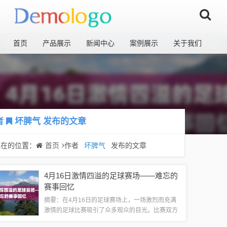
首页
产品展示
新闻中心
案例展示
关于我们
者
坏脾气
发布的文章
现在的位置：
首页
作者
坏脾气
发布的文章
4月16日激情四溢的足球赛场——难忘的
赛事回忆
摘要：在4月16日的足球赛场上，一场激烈而充满
激情的足球比赛吸引了众多观众的目光。比赛双方
展现出精湛的球技和团队合作精神，为观众带来了