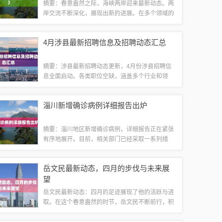
摘要：春意盎然之际，海峡两岸迎来最新动态。两
岸交流不断深化，展现出新的进展。在多个领域的
交流合作中，双方展现出积极态度，共同推动两岸
关系向前发展。最新动态展现出两岸间的积极互动
4月涉县最新招聘信息及招聘动态汇总
与良好势头，为未来的交流与合作打下坚实基...
摘要：涉县最新招聘动态更新，4月份涉县招聘信
息全面启动。各类职位空缺，涵盖多个行业和领
域，包括专业技术岗位、管理岗位、服务岗位等。
招聘信息以高效、便捷的方式发布，为求职者提供
淄川新增确诊病例详细报告出炉
广阔的就业机会。想要了解涉县最新招聘动态，...
摘要：淄川地区新增确诊病例，详细报告正在紧张
有序地展开。目前，相关部门已经采取一系列措
施，包括加强疫情防控、追踪密切接触者等，以确
保疫情得到有效控制。公众需密切关注官方发布的
岳文民最新动态，四月的步伐与未来展
最新信息，做好个人防护，共同抗击疫情。疫情...
望
岳文民最新动态：四月的足迹展现了他的活跃与进
取。在这个春意盎然的时节，岳文民不断前行，积
累经验，为未来铺路。他展望未来，充满信心和期