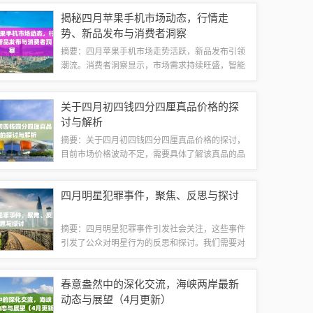
一场难忘的视觉盛宴。这场足球比赛不仅展现了运
揭秘四月苹果手机市场动态，行情走
动员的竞技水平，更彰显了他们对足球的热...
势、新品发布与消费者洞察
摘要：四月苹果手机市场走势活跃，新品发布引领
潮流。消费者洞察显示，市场需求持续旺盛，智能
手机更新换代加速。本文为您揭示四月苹果手机行
情，包括市场走势、新品发布以及消费者需求等方
关于四月初四钱四分四厘真品价格的探
面的信息。市场走势在智能手机市场，苹果以...
讨与解析
摘要：关于四月初四钱四分四厘真品价格的探讨，
目前市场价格波动不定，需要具体了解该真品的品
质、历史背景、保存状况等因素才能确定价格。建
议咨询专业收藏家、鉴定师或相关机构以获取更准
四月明星犯罪事件，聚焦、反思与探讨
确的价格信息。四月初四钱四分四厘的背景四...
摘要：四月明星犯罪事件引发社会关注，这些事件
引发了公众对明星行为的反思和探讨。我们需要对
明星犯罪事件进行深入思考，加强对娱乐圈的监管
力度，提高公众的法律意识和社会责任感。我们也
春意盎然中的深化交流，海峡两岸最新
应该尊重每个人的权利和自由，不应该因为身...
动态与展望（4月更新）