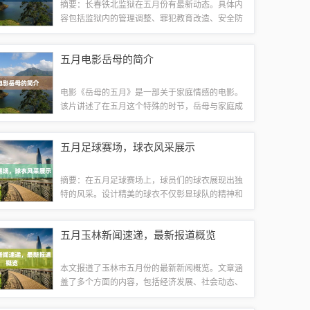
摘要：长春铁北监狱在五月份有最新动态。具体内
容包括监狱内的管理调整、罪犯教育改造、安全防
范等方面的新举措和进展。也可能涉及到监狱与外
界的互动合作，如社会帮教、法律援助等方面的新
五月电影岳母的简介
情况。这些动态旨在维护监狱的安全稳定，促...
电影《岳母的五月》是一部关于家庭情感的电影。
该片讲述了在五月这个特殊的时节，岳母与家庭成
员之间的情感纠葛和感人故事。影片通过细腻的剧
情展现了亲情之间的温暖与冲突，引发观众对家庭
五月足球赛场，球衣风采展示
关系的深思。，，这段摘要的字数在100-...
摘要：在五月足球赛场上，球员们的球衣展现出独
特的风采。设计精美的球衣不仅彰显球队的精神和
特色，更成为球迷们关注的焦点。五月足球比赛球
衣的色彩、图案和款式都充满活力和激情，为比赛
五月玉林新闻速递，最新报道概览
增添了更多看点。球员们在赛场上身着这些球...
本文报道了玉林市五月份的最新新闻概览。文章涵
盖了多个方面的内容，包括经济发展、社会动态、
环境保护等。报道中提到了一些新的政策和举措，