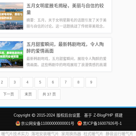
如政府推动产业升级、加强环境保护等。文章还介
五月女明星腋毛揭秘，美丽与自信的较
绍了一些重要事件和活动，如文化节、旅游推...
量
摘要：五月，关于女明星腋毛的话题引发了关于美
丽与自信的讨论。这一话题挑战了传统审美观念，
引发公众对于女性身体自然特征的关注。这一话题
的兴起，反映了社会对于女性形象的多元认知，也
五月甜蜜瞬间，最新韩剧吻戏，令人陶
展现了女性自信与自我表达的力量。随着夏季...
醉的爱情画面
最新韩剧吻戏，五月甜蜜瞬间，展现令人陶醉的爱
情画面。这些韩剧中的吻戏展现了浪漫情感的高潮
时刻，令人心动不已。观众们可以在这些甜蜜的瞬
间感受到爱情的温暖和美好。这些韩剧的吻戏情节
2
3
4
5
6
7
8
9
也成为了人们关注的焦点之一，引发了广泛的...
下一页
末页
共 37 页
Copyright
2015-2024
版权后台设置.
基于
Z-BlogPHP
搭建
京公网安备11000000000001号
黑ICP备16007926号-1
暖气片技术实力
落地安装暖气片
家用换热器
柱式暖气片
静音运行暖气片