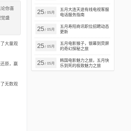
无论你喜
五月大连天途有线电视客服
25
05月
/
电话服务指南
视觉盛
五月寿阳商讯职位招聘动态
25
05月
/
更新
引了大量观
五月电影猴子，银幕到荧屏
25
05月
/
的奇幻探秘之旅
韩国电影魅力之旅，五月快
25
准还原，赢
05月
/
乐到死的极致魅力之旅
引了无数观