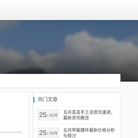
热门文章
五月莒县手工活资讯速递，
25
05月
/
最新资讯概览
五月甲氨蝶呤最新价格分析
25
05月
/
与探讨