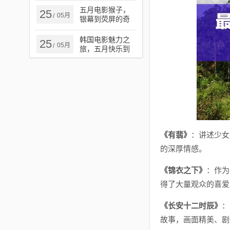
五月电影猴子，
25
05月
/
银幕到荧屏的奇
幻探秘之旅
韩国电影魅力之
25
05月
/
旅，五月快乐到
死的极致魅力之
旅
《有翡》
：讲述少女
的深厚情感。
《锦衣之下》
：作为
得了大量观众的喜爱
《长安十二时辰》
：
故事，画面精美、剧