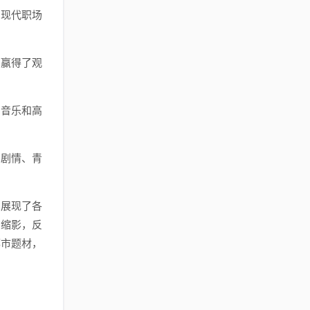
了现代职场
，赢得了观
的音乐和高
的剧情、青
们展现了各
的缩影，反
都市题材，