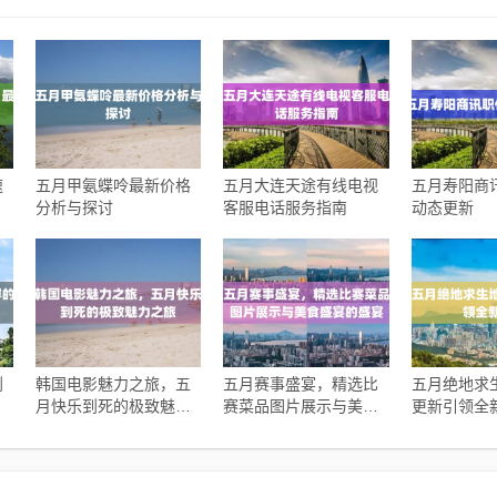
速
五月甲氨蝶呤最新价格
五月大连天途有线电视
五月寿阳商
分析与探讨
客服电话服务指南
动态更新
到
韩国电影魅力之旅，五
五月赛事盛宴，精选比
五月绝地求
月快乐到死的极致魅力
赛菜品图片展示与美食
更新引领全
之旅
盛宴的盛宴