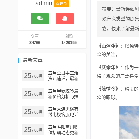
admin
管理员
摘要：最新连续
欢什么类型的剧
宴。快来了解最
文章
浏览
34766
1426195
《山河令》
：以独特
众的关注。
最新文章
《庆余年》
：作为一
五月莒县手工活
25
得了观众的广泛喜爱
05月
/
资讯速递，最新
资讯概览
《陈情令》
：精美的
五月甲氨蝶呤最
25
05月
/
新价格分析与探
众的眼球。
讨
五月大连天途有
25
05月
/
线电视客服电话
服务指南
五月寿阳商讯职
25
05月
/
位招聘动态更新