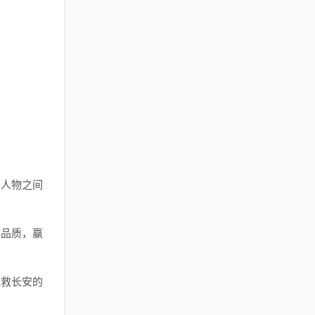
了人物之间
作品质，赢
拯救长安的