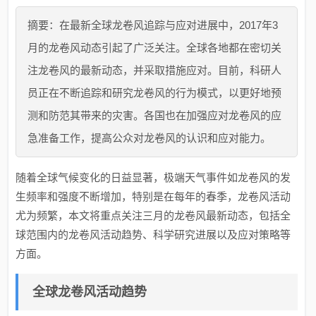
摘要：在最新全球龙卷风追踪与应对进展中，2017年3
月的龙卷风动态引起了广泛关注。全球各地都在密切关
注龙卷风的最新动态，并采取措施应对。目前，科研人
员正在不断追踪和研究龙卷风的行为模式，以更好地预
测和防范其带来的灾害。各国也在加强应对龙卷风的应
急准备工作，提高公众对龙卷风的认识和应对能力。
随着全球气候变化的日益显著，极端天气事件如龙卷风的发
生频率和强度不断增加，特别是在每年的春季，龙卷风活动
尤为频繁，本文将重点关注三月的龙卷风最新动态，包括全
球范围内的龙卷风活动趋势、科学研究进展以及应对策略等
方面。
全球龙卷风活动趋势