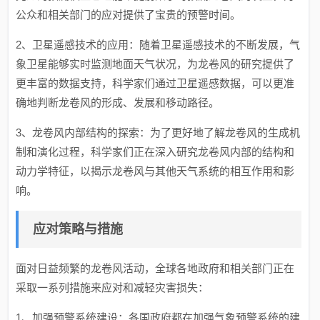
公众和相关部门的应对提供了宝贵的预警时间。
2、卫星遥感技术的应用：随着卫星遥感技术的不断发展，气
象卫星能够实时监测地面天气状况，为龙卷风的研究提供了
更丰富的数据支持，科学家们通过卫星遥感数据，可以更准
确地判断龙卷风的形成、发展和移动路径。
3、龙卷风内部结构的探索：为了更好地了解龙卷风的生成机
制和演化过程，科学家们正在深入研究龙卷风内部的结构和
动力学特征，以揭示龙卷风与其他天气系统的相互作用和影
响。
应对策略与措施
面对日益频繁的龙卷风活动，全球各地政府和相关部门正在
采取一系列措施来应对和减轻灾害损失：
1、加强预警系统建设：各国政府都在加强气象预警系统的建