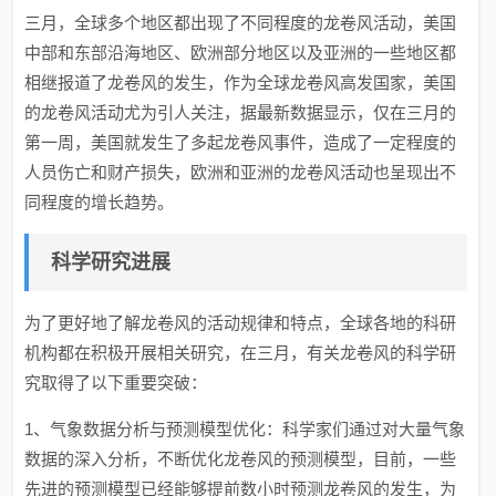
三月，全球多个地区都出现了不同程度的龙卷风活动，美国
中部和东部沿海地区、欧洲部分地区以及亚洲的一些地区都
相继报道了龙卷风的发生，作为全球龙卷风高发国家，美国
的龙卷风活动尤为引人关注，据最新数据显示，仅在三月的
第一周，美国就发生了多起龙卷风事件，造成了一定程度的
人员伤亡和财产损失，欧洲和亚洲的龙卷风活动也呈现出不
同程度的增长趋势。
科学研究进展
为了更好地了解龙卷风的活动规律和特点，全球各地的科研
机构都在积极开展相关研究，在三月，有关龙卷风的科学研
究取得了以下重要突破：
1、气象数据分析与预测模型优化：科学家们通过对大量气象
数据的深入分析，不断优化龙卷风的预测模型，目前，一些
先进的预测模型已经能够提前数小时预测龙卷风的发生，为