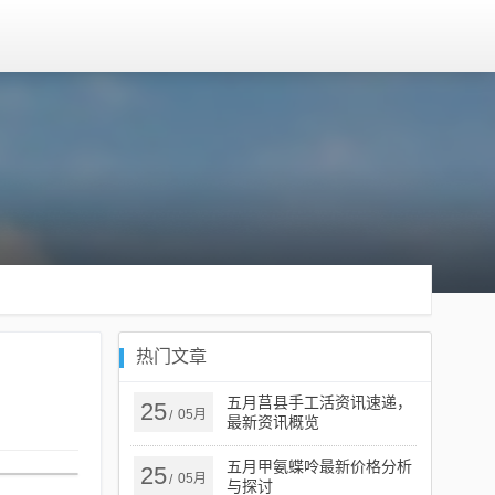
热门文章
五月莒县手工活资讯速递，
25
05月
/
最新资讯概览
五月甲氨蝶呤最新价格分析
25
05月
/
与探讨