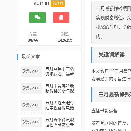
admin
管理员
三月最新挣钱项
实现财富增值。
挑战的时刻，勇敢
文章
浏览
内。
34766
1426195
关键词解读
最新文章
五月莒县手工活
25
本文聚焦于“三月最
05月
/
资讯速递，最新
发展潜力的项目进行
资讯概览
五月甲氨蝶呤最
25
05月
/
新价格分析与探
三月最新挣钱
讨
五月大连天途有
25
05月
/
线电视客服电话
直播带货运营
服务指南
五月寿阳商讯职
25
随着互联网的普及，
05月
/
位招聘动态更新
成为热门挣钱项目，