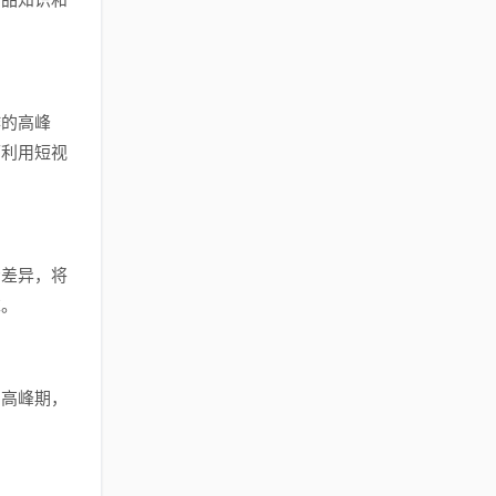
作的高峰
可利用短视
场差异，将
求。
的高峰期，