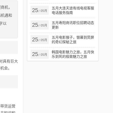
握商机，
五月大连天途有线电视客服
25
05月
/
电话服务指南
满机遇和
五月寿阳商讯职位招聘动态
字以
25
05月
/
更新
五月电影猴子，银幕到荧屏
25
05月
/
的奇幻探秘之旅
韩国电影魅力之旅，五月快
25
05月
/
乐到死的极致魅力之旅
对具有巨大
在机会。
播带货运营
产品知识和