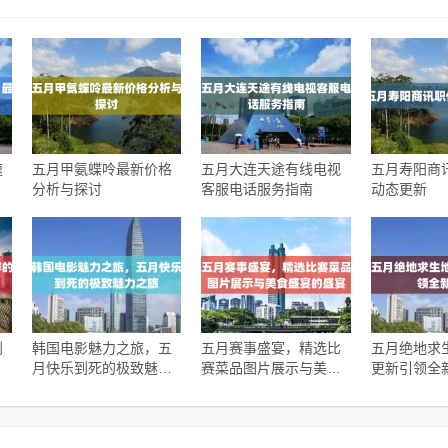
速
五月甲氨蝶呤最新价格
五月大连天途有线电视
五月寿阳商
分析与探讨
客服电话服务指南
动态更新
到
韩国电影魅力之旅，五
五月赛事盛宴，精选比
五月绝地求
月快乐到死的极致魅力
赛菜品图片展示与美食
更新引领全
之旅
盛宴的盛宴