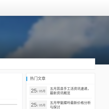
热门文章
五月莒县手工活资讯速递，
25
05月
/
最新资讯概览
五月甲氨蝶呤最新价格分析
25
05月
/
与探讨