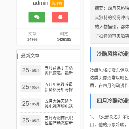
admin
管理员
摘要：四月风格
其独特的视觉冲
的人物描绘，都
文章
浏览
了独特的审美趋
34766
1426195
冷酷风格动漫
最新文章
五月莒县手工活
25
冷酷风格动漫头像以
05月
/
资讯速递，最新
这类头像通常以暗色
资讯概览
五月甲氨蝶呤最
质，在四月的动漫作
25
05月
/
新价格分析与探
讨
四月冷酷动漫
五月大连天途有
25
05月
/
线电视客服电话
服务指南
1、《火影忍者》宇
五月寿阳商讯职
25
05月
/
位招聘动态更新
目，他的形象冷峻，