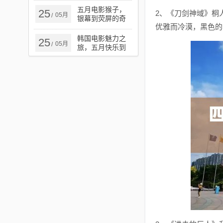
五月电影猴子，
25
2、《刀剑神域》桐
05月
/
银幕到荧屏的奇
优雅而冷漠，黑色的
幻探秘之旅
韩国电影魅力之
25
05月
/
旅，五月快乐到
死的极致魅力之
旅