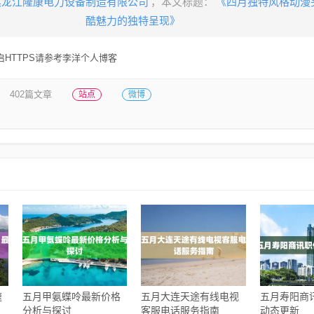
黑龙江隆康电力设备制造有限公司
，本文标题：
《四月独特风格动漫
酷魅力的独特呈现》
HTTPS请参考李洋个人博客
402篇文章
站点
微博
速
五月甲氨蝶呤最新价格
五月大连天途有线电视
五月寿阳商
分析与探讨
客服电话服务指南
动态更新