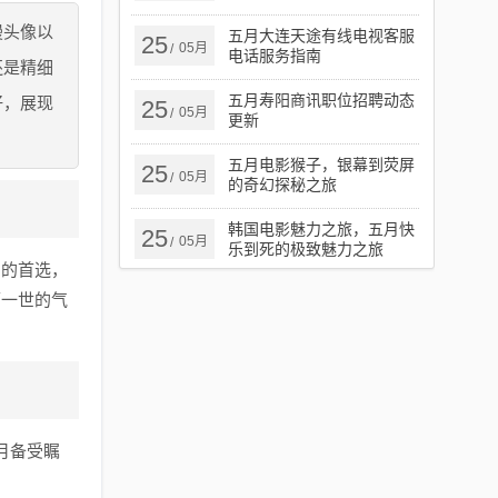
漫头像以
五月大连天途有线电视客服
25
05月
/
电话服务指南
还是精细
五月寿阳商讯职位招聘动态
好，展现
25
05月
/
更新
五月电影猴子，银幕到荧屏
25
05月
/
的奇幻探秘之旅
韩国电影魅力之旅，五月快
25
05月
/
乐到死的极致魅力之旅
们的首选，
可一世的气
月备受瞩