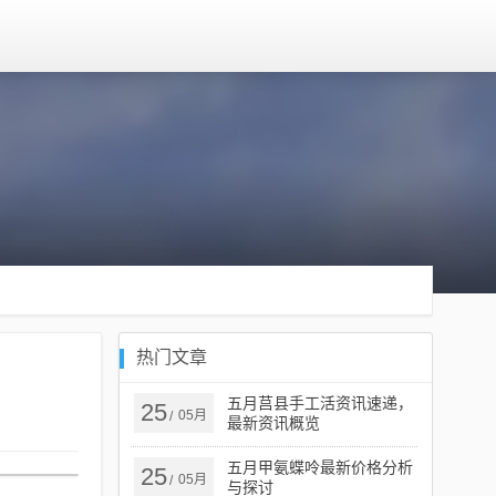
热门文章
五月莒县手工活资讯速递，
25
05月
/
最新资讯概览
五月甲氨蝶呤最新价格分析
25
05月
/
与探讨