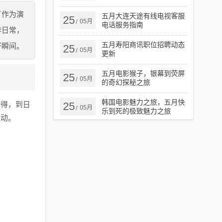
了作为演
五月大连天途有线电视客服
25
05月
/
电话服务指南
作日常，
五月寿阳商讯职位招聘动态
好瞬间。
25
05月
/
更新
五月电影猴子，银幕到荧屏
25
05月
/
的奇幻探秘之旅
韩国电影魅力之旅，五月快
心得，到日
25
05月
/
乐到死的极致魅力之旅
互动。