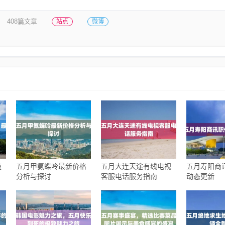
408篇文章
站点
微博
速
五月甲氨蝶呤最新价格
五月大连天途有线电视
五月寿阳商
分析与探讨
客服电话服务指南
动态更新