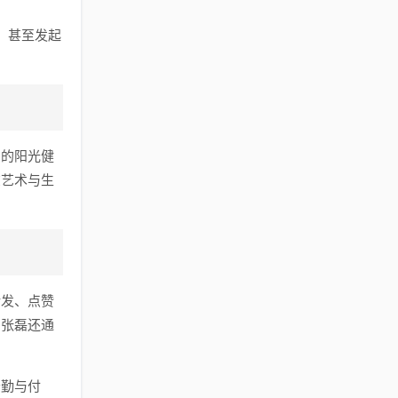
，甚至发起
中的阳光健
在艺术与生
转发、点赞
，张磊还通
辛勤与付