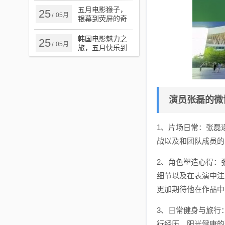
五月电影猴子，
25
05月
/
银幕到荧屏的奇
幻探秘之旅
韩国电影魅力之
25
05月
/
旅，五月快乐到
死的极致魅力之
旅
演员张磊的微
1、片场日常：张磊
战以及和团队成员的
2、角色塑造心得：
细节以及在表演中注
更加期待他在作品中
3、日常健身与旅行
行经历，阳光健康的