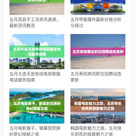
五月莒县手工活资讯速递，
五月甲氨蝶呤最新价格分析
最新资讯概览
与探讨
五月大连天途有线电视客服
五月寿阳商讯职位招聘动态
电话服务指南
更新
五月电影猴子，银幕到荧屏
韩国电影魅力之旅，五月快
的奇幻探秘之旅
乐到死的极致魅力之旅